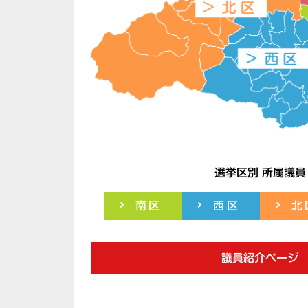
選挙区別 所属議員
南区
西区
北
議員紹介ページ