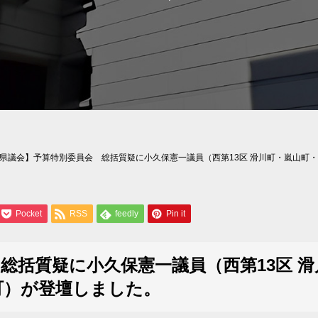
県議会】予算特別委員会 総括質疑に小久保憲一議員（西第13区 滑川町・嵐山町
Pocket
RSS
feedly
Pin it
総括質疑に小久保憲一議員（西第13区 
町）が登壇しました。