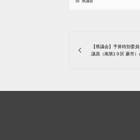
県議会
【県議会】予算特別委員
議員（南第1９区 蕨市）が