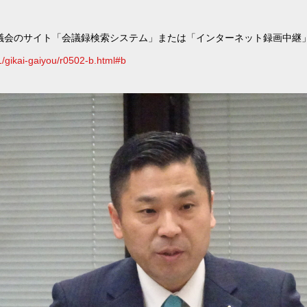
議会のサイト「会議録検索システム」または「インターネット録画中継
1/gikai-gaiyou/r0502-b.html#b