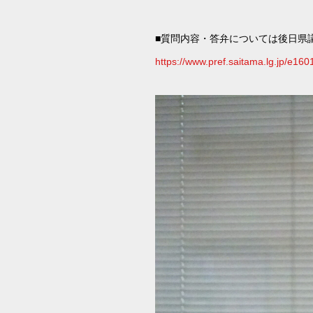
■質問内容・答弁については後日県
https://www.pref.saitama.lg.jp/e160