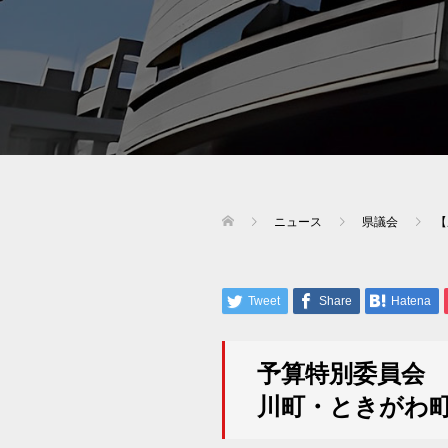
ニュース
県議会
【
Tweet
Share
Hatena
予算特別委員会 
川町・ときがわ