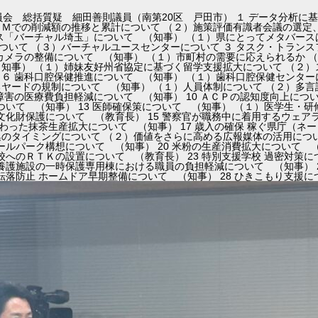
委員会 総括質疑 細田善則議員（南第20区 戸田市） １ データ分析
ＰＭでの削減額の推移と累計について （２）施策評価有識者会議の選定
ース「バーチャル埼玉」について （知事） （１）県にとってメタバー
ついて （３）バーチャルユースセンターについて ３ タスク・トランス
犯カメラの整備について （知事） （１）市町村の需要に応えられるか 
（知事） （１）姉妹友好州省協定に基づく留学支援拡大について （２
 ６ 歯科口腔保健推進について （知事） （１）歯科口腔保健センター
ヤードの規制について （知事） （１）人員体制について （２）多言
障害の医療費負担軽減について （知事） 10 ＡＣＰの認知度向上につい
について （知事） 13 医師確保策について （知事） （１）医学生・
 文化財保護について （教育長） 15 警察官が職務中に着用するウェ
こだわった抹茶生産拡大について （知事） 17 歳入の確保 稼ぐ県庁（
のタイミングについて （２）価値をさらに高める広報媒体の活用につい
ボールパーク構想について （知事） 20 米粉の生産消費拡大について （
校へのＲＴＫの設置について （教育長） 23 特別支援学校 過密対策に
童養護施設の一時保護専用棟における職員の負担軽減について （知事） 
の転落防止 ホームドア早期整備について （知事） 28 ひきこもり支援