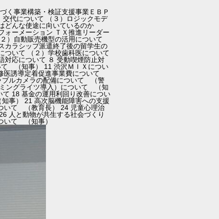
に基づく事業構築・検証支援事業ＥＢＰ
、交代について （３）ロジックモデ
スはどんな使途に向いているのか
フォーメーション ＴＸ推進リーダー
（２）自動販売機型の活用について
）スカラシップ派遣終了後の留学生の
について （２）学校歯科医について
語対応について ８ 受動喫煙防止対
て （知事） 11 渋沢ＭＩＸについ
研修医誘導定着促進事業費について
アラブルカメラの配備について （警
ネーミングライツ導入）について （知
て 18 基金の運用利回り改善につい
知事） 21 高次脳機能障害への支援
ついて （教育長） 24 児童心理治
26 人と動物が共生する社会づくり
について （知事）