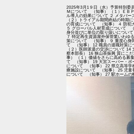
2025年3月1９日（水）予算特別
Ｍについて （知事） （１）ＥＢ
ル導入の効果について ２ メタバ
（２）トライアル期間終結の時期に
の育成について （知事） ４ 防
５ グローバル人材育成について 
身分並びに単位の取り扱いについて
７ 特定再生資源屋外保管業いわゆる
策について （知事） ９ 重度心身
て （知事） 12 職員の退職対策
（２）医師派遣の交渉について 14
察本部長） 16 狭山茶振興 質に
事） （１）価値をさらに高める募集
て （知事） 19 大宮スーパー・
について （知事） 22 県立高等学
療施設について （知事） 25 児
について （知事） 27 駅ホーム