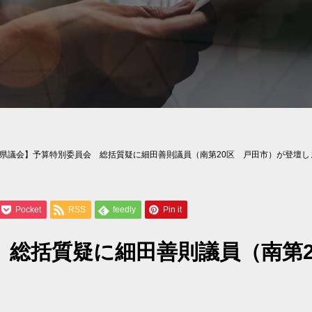
県議会】予算特別委員会 総括質疑に細田善則議員（南第20区 戸田市）が登壇し
Pocket
RSS
feedly
Pin it
 総括質疑に細田善則議員（南第2