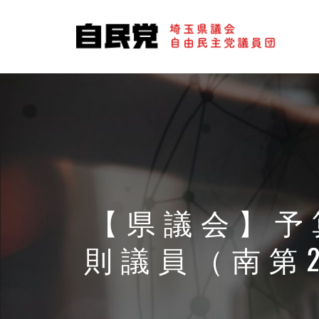
【県議会】予
則議員（南第