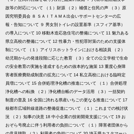
故等の対応について （１）財源 （２）補償と住民の声 （３）原
因究明委員会 ８ ＳＡＩＴＡＭＡ出会いサポートセンターの広
報・告知について ９ 男女別トイレの設置基準（スフィア基準）
の導入について 10 移動木造応急住宅の整備について 11 魅力ある
県立高校の整備について 12 性暴力・性犯罪対策のための支援体
制について （１）アイリスホットラインにおける相談員 （２）
幼児期からの発達段階に応じた教育 （３）全ての公立学校で生命
の安全教育の実施を達成するための抜本的な施策 13 重度心身障
害者医療費助成制度の拡充について 14 私立高校における臨時定
員増について 15 合併処理浄化槽の推進について （１）合併処理
浄化槽への転換 （２）浄化槽台帳のデータ活用 （３）一括契約
制度の普及 16 全国に誇れる県産いちごの更なる推進について 17
核都市広域幹線道路の整備促進について （１）これまでの検討状
況 （２）知事の決意 18 中小企業の技術開発支援について 19 お
おぞら号廃止に伴う利用者の負担について （１）障害者団体から
の意見聴取 （２）利用者の負担について 20 埼玉県カスタマーハ