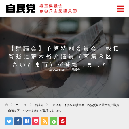
【県議会】予算特別委員会 総括
質疑に荒木裕介議員（南第８区
さいたま市）が登壇しました。
2026.03.19
県議会
ニュース
県議会
【県議会】予算特別委員会 総括質疑に荒木裕介議員
（南第８区 さいたま市）が登壇しました。