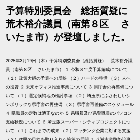
予算特別委員会 総括質疑に
荒木裕介議員（南第８区 さ
いたま市）が登壇しました。
2025年3月19日（木）予算特別委員会（総括質疑） 荒木裕介議
員（南第８区 さいたま市） １ 令和８年度予算編成について
（１）政策大綱の予算への反映 （２）ハードの整備 （３）人へ
の投資 ２ 未来オフィス推進事業について ３ 県庁舎の再整備につ
いて （１）選定候補地の検討事項 （２）埼玉県にふさわしいシ
ンボリックな県庁舎の再整備 （３）県庁舎再整備のスケジュール
４ 県職員の定数は適正なのか ５ 県職員及び県警職員のパソコン
支給状況について ６ 埼玉版スーパー・シティプロジェクトにつ
いて （１）これまでの成果 （２）マッチング企業に対する支援
（３）住民の目線を取り入れた施策の展開 ７ 八潮市道路陥没事