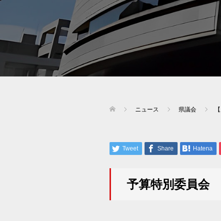
ニュース
県議会
【
Tweet
Share
Hatena
予算特別委員会