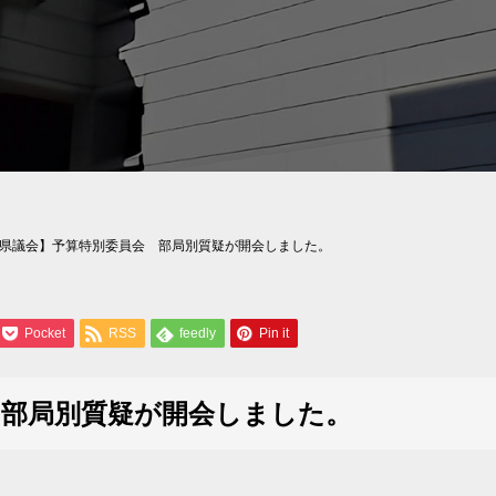
県議会】予算特別委員会 部局別質疑が開会しました。
Pocket
RSS
feedly
Pin it
 部局別質疑が開会しました。