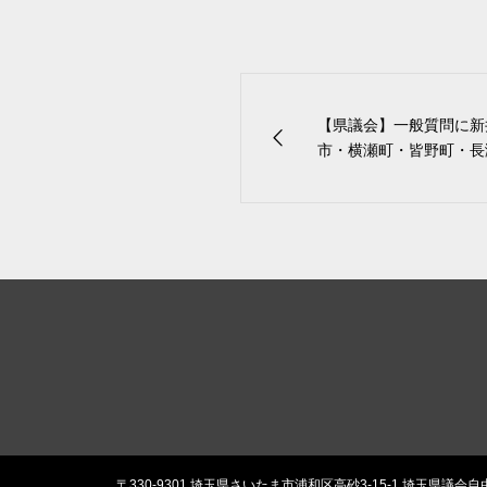
【県議会】一般質問に新
市・横瀬町・皆野町・長瀞
〒330-9301 埼玉県さいたま市浦和区高砂3-15-1 埼玉県議