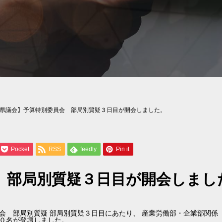
県議会】予算特別委員会 部局別質疑３日目が開会しました。
Pocket
RSS
feedly
Pin it
 部局別質疑３日目が開会しまし
委員会 部局別質疑 部局別質疑３日目にあたり、 産業労働部・企業部関係
０名が登壇しました。