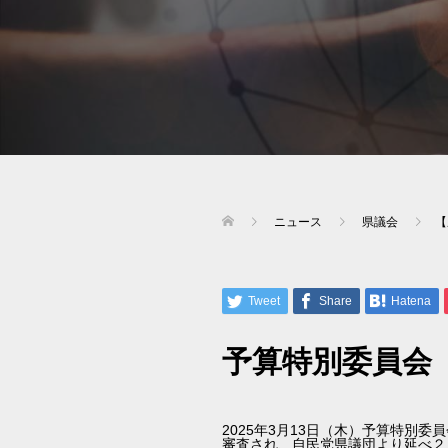
ニュース
県議会
【
Tweet
Share
Hatena
予算特別委員会
2025年3月13日（木）予算特別
審査され、自民党県議団より延べ２