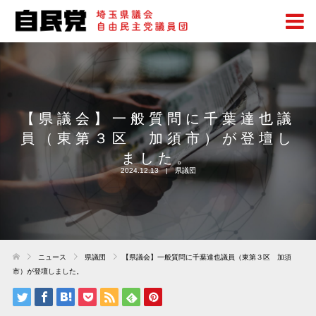
【県議会】一般質問に千葉達也議
員（東第３区 加須市）が登壇し
ました。
2024.12.13
県議団
ニュース
県議団
【県議会】一般質問に千葉達也議員（東第３区 加須
市）が登壇しました。