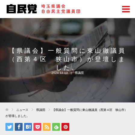
【県議会】一般質問に東山徹議員
（西第４区 狭山市）が登壇しま
した。
2024.12.13
県議団
ニュース
県議団
【県議会】一般質問に東山徹議員（西第４区 狭山市）
が登壇しました。