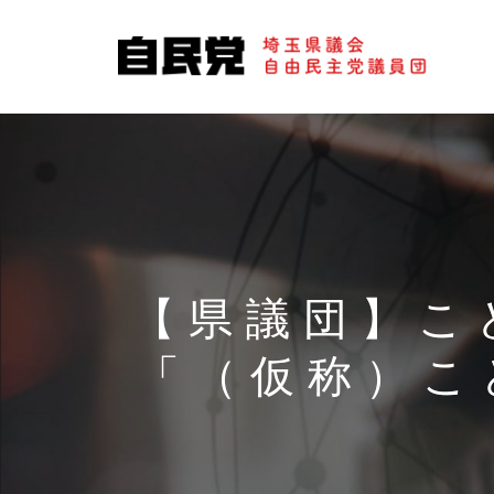
【県議団】こ
「（仮称）こ