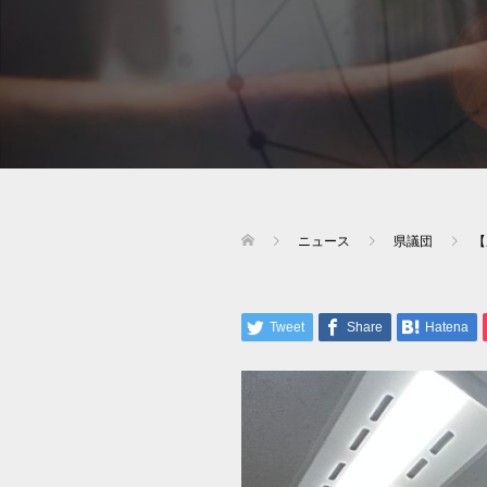
ニュース
県議団
【
Tweet
Share
Hatena