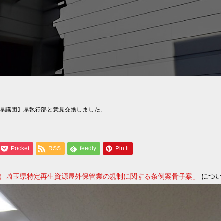
県議団】県執行部と意見交換しました。
Pocket
RSS
feedly
Pin it
）埼玉県特定再生資源屋外保管業の規制に関する条例案骨子案」
につ