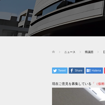
ニュース
県議団
【
Tweet
Share
Hatena
現在ご意見を募集している
「（仮称